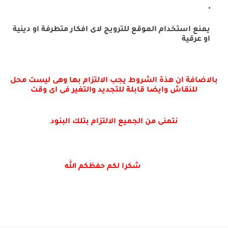
يمنع استخدام الموقع للترويج لاى افكار متطرفة او دينية
او عرقية
بالاضافة ان هذة الشروط يجب الالتزام بها وهى ليست محل
للنقاش وايضا قابلة للتجديد والتغير فى اى وقت
نتمنى من الجميع الالتزام بتلك البنود
شكرا لكم حفظكم الله