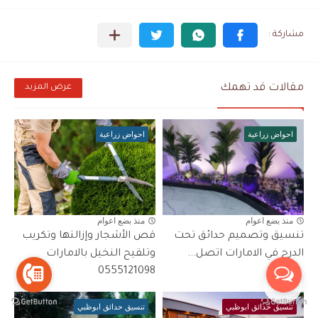
مقالات قد تهمك
عرض المزيد
احواض زراعية
احواض زراعية
منذ بضع اعوام
منذ بضع اعوام
تنسيق وتصميم حدائق تحت
قص الأشجار وإزالتها وتكريب
الدرج في الامارات اتصل...
وتلقيح النخيل بالامارات
0555121098
تنسيق حدائق ابوظبي
تنسيق حدائق ابوظبي