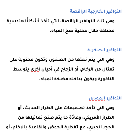
النوافير الخارجية الراقصة
وهي تلك النوافير الراقصة، التي تأخذ أشكالًا هندسية
مختلفة خلال عملية ضخ المياه.
النوافير الصخرية
وهي التي يتم نحتها من الصخور، وتكون محتوية على
تمثال من الرخام، أو الزجاج في أحيان
آخرى
يتوسط
النافورة ويكون بداخله مضخة المياه.
النوافير
المودرن
وهي التي تأخذ تصميمات على الطراز الحديث، أو
الطراز الأمريكي، وعادًة ما يتم صنع تماثيلها من
الحجر الجيري، مع تغطية الحوض والقاعدة بالرخام، أو