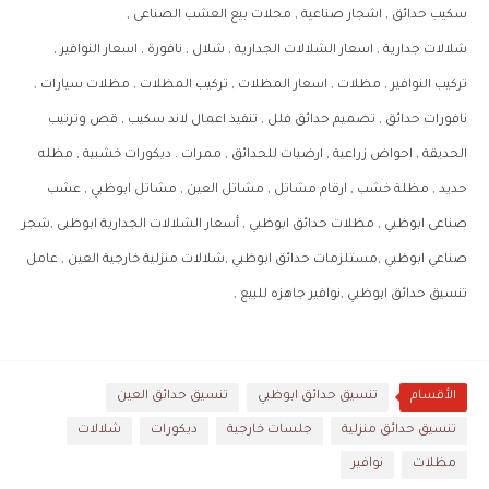
سكيب حدائق , اشجار صناعية , محلات بيع العشب الصناعى ,
شلالات جدارية , اسعار الشلالات الجدارية , شلال , نافورة , اسعار النوافير ,
تركيب النوافير , مظلات , اسعار المظلات , تركيب المظلات , مظلات سيارات ,
نافورات حدائق , تصميم حدائق فلل , تنفيذ اعمال لاند سكيب , قص وترتيب
الحديقة , احواض زراعية , ارضيات للحدائق , ممرات . ديكورات خشبية , مظله
حديد , مظلة خشب , ارقام مشاتل , مشاتل العين , مشاتل ابوظبي , عشب
صناعى ابوظبي , مظلات حدائق ابوظبي , أسعار الشلالات الجدارية ابوظبى ,شجر
صناعي ابوظبي ,مستلزمات حدائق ابوظبي ,شلالات منزلية خارجية العين , عامل
تنسيق حدائق ابوظبي ,نوافير جاهزه للبيع ,
الأقسام
تنسيق حدائق ابوظبي
تنسيق حدائق العين
تنسيق حدائق منزلية
جلسات خارجية
ديكورات
شلالات
مظلات
نوافير